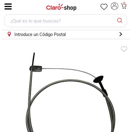
Cable Chicote Acelerador Compatible Con Renault R5 1.
0
.
Introduce un Código Postal