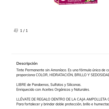
Libros, revistas y comics
Películas, series de tv y música
Otras categorías
Bebidas
Súpermercado
1
/
1
Farmacia
Descripción
Tinte Permanente sin Amoníaco. Es una fórmula única de col
proporciona COLOR, HIDRATACIÓN, BRILLO Y SEDOSIDAD.
LIBRE de Parabenos, Sulfatos y Siliconas. 

Enriquecido con Aceites Orgánicos y Naturales.

LLÉVATE DE REGALO DENTRO DE LA CAJA AMPOLLETA OL
Para fortalecer y brindar doble protección, brillo e humectaci