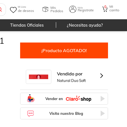
Mi
0
Mis
Mi Lista
Hola
Registrate
carrito
de deseos
Pedidos
Tiendas Oficiales
¿Necesitas ayuda?
1
¡Producto AGOTADO!
Vendido por
Natural Duo Soft
Vender en
Visita nuestro Blog