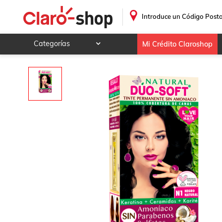
TINTE NATURAL DUO SOFT N1 NEGRO NATURAL
.
Introduce un Código Posta
Categorías
Mi Crédito Claroshop
Celulares y telefonía
Electrónica y tecnología
Videojuegos
Hogar y jardín
Deportes y ocio
Animales y mascotas
Ferretería y autos
Ropa, calzado y accesorios
Mamá y bebé
Salud, belleza y cuidado personal
Joyería y relojes
Juegos y juguetes