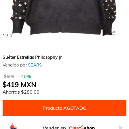
1
/
4
Suéter Estrellas Philosophy Jr
Vendido por
SEARS
-
40
%
$699
$419
MXN
Ahorras
$280.00
¡Producto AGOTADO!
Vender en