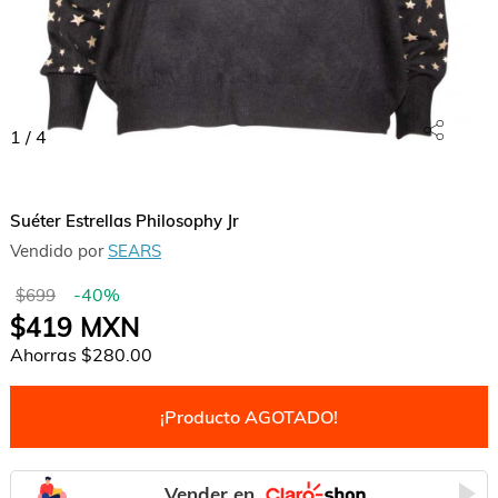
1
/
4
Suéter Estrellas Philosophy Jr
Vendido por
SEARS
-
40
%
$699
$419
MXN
Ahorras
$280.00
¡Producto AGOTADO!
Vender en