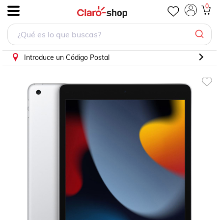
Ipad Wi-fi 64GB Plateado
0
.
Introduce un Código Postal