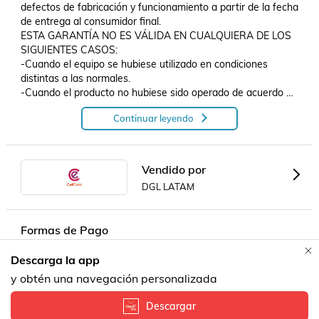
defectos de fabricación y funcionamiento a partir de la fecha 
de entrega al consumidor final.

ESTA GARANTÍA NO ES VÁLIDA EN CUALQUIERA DE LOS 
SIGUIENTES CASOS:

-Cuando el equipo se hubiese utilizado en condiciones 
distintas a las normales.

-Cuando el producto no hubiese sido operado de acuerdo 
con las especificaciones de este.

Continuar leyendo
-Cuando el producto hubiese sido alterado o reparado por 
personas no autorizadas por el distribuidor.

-Si el equipo ha sido mojado, o presenta humedad.

-Si presenta golpes, rayones o cualquier muestra de que el 
Vendido por
equipo ha sido maltratado..
DGL LATAM
Formas de Pago
Descarga la app
Contacta a un vendedor!
y obtén una navegación personalizada
Descargar