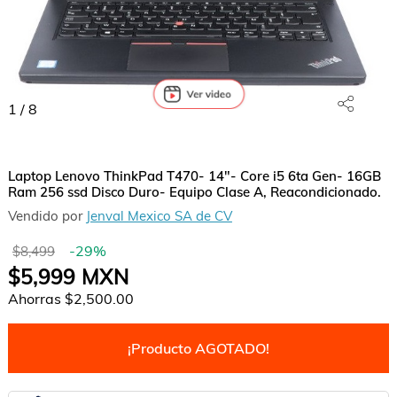
1
/
8
Laptop Lenovo ThinkPad T470- 14"- Core i5 6ta Gen- 16GB
Ram 256 ssd Disco Duro- Equipo Clase A, Reacondicionado.
Vendido por
Jenval Mexico SA de CV
-
29
%
$8,499
$5,999
MXN
Ahorras
$2,500.00
¡Producto AGOTADO!