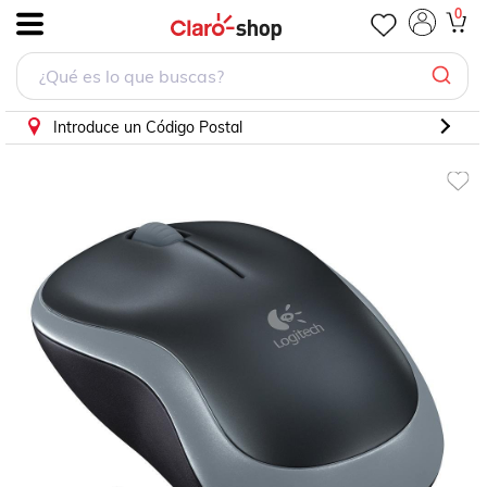
Mouse M185 Negro 2 botones RF inalámbrico Óptico PC Lap
0
.
Introduce un Código Postal