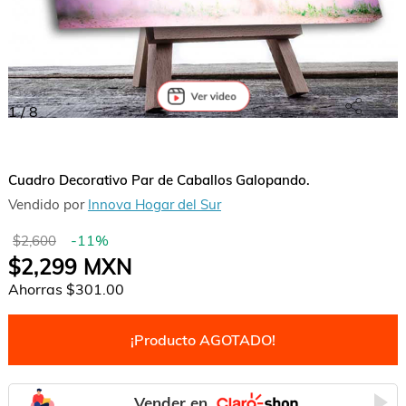
1
/
8
Cuadro Decorativo Par de Caballos Galopando.
Vendido por
Innova Hogar del Sur
-
11
%
$2,600
$2,299
MXN
Ahorras
$301.00
¡Producto AGOTADO!
Vender en