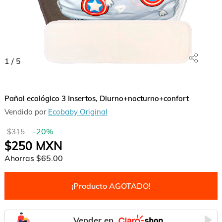
1
/
5
Pañal ecológico 3 Insertos, Diurno+nocturno+confort
Vendido por
Ecobaby Original
-
20
%
$315
$250
MXN
Ahorras
$65.00
¡Producto AGOTADO!
Vender en