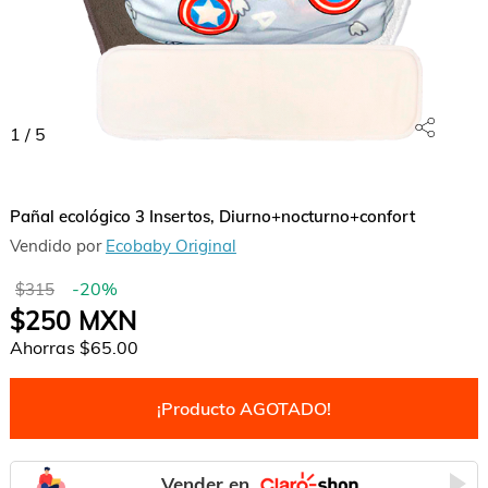
1
/
5
Pañal ecológico 3 Insertos, Diurno+nocturno+confort
Vendido por
Ecobaby Original
-
20
%
$315
$250
MXN
Ahorras
$65.00
¡Producto AGOTADO!
Vender en