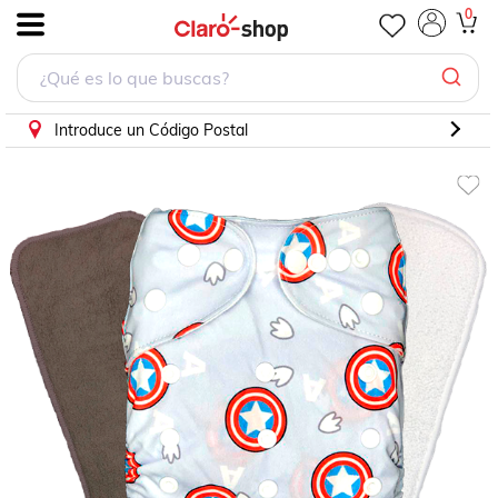
Pañal ecológico 3 Insertos, Diurno+nocturno+confort
0
.
Introduce un Código Postal