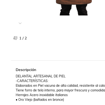
Libros, revistas y comics
Películas, series de tv y música
Otras categorías
Bebidas
Súpermercado
Farmacia
1
/
2
Descripción
DELANTAL ARTESANAL DE PIEL 

-CARACTERÍSTICAS:

Elaborados en Piel vacuna de alta calidad, resistente al calor,
Tiene forro de tela interno, para mayor frescura y comodidad
Herrajes Acero inoxidable italianos
