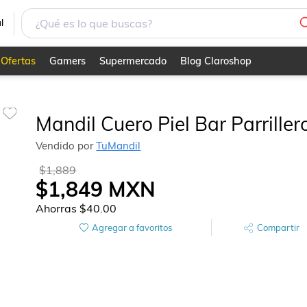
l
Ofertas
Gamers
Supermercado
Blog Claroshop
Mandil Cuero Piel Bar Parriller
Vendido por
TuMandil
$1,889
$1,849
MXN
Ahorras
$40.00
Agregar a favoritos
Compartir