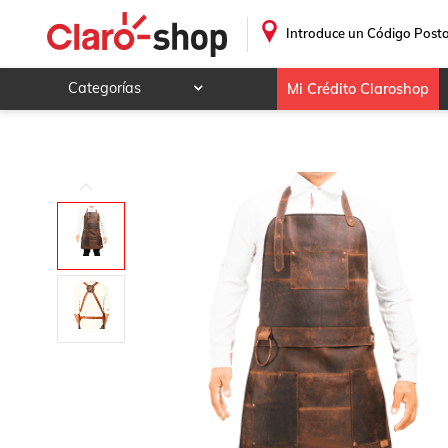
Mandil Cuero Piel Bar Parrillero
.
Introduce un Código Posta
Categorías
Mi Crédito Claroshop
Celulares y telefonía
Electrónica y tecnología
Videojuegos
Hogar y jardín
Deportes y ocio
Animales y mascotas
Ferretería y autos
Ropa, calzado y accesorios
Mamá y bebé
Salud, belleza y cuidado personal
Joyería y relojes
Juegos y juguetes