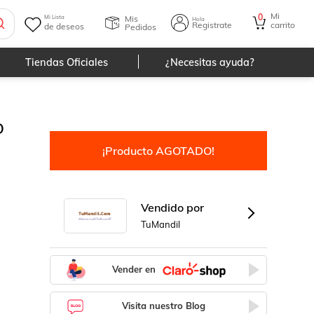
Mi
0
Mis
Mi Lista
Hola
Registrate
carrito
de deseos
Pedidos
Tiendas Oficiales
¿Necesitas ayuda?
o
¡Producto AGOTADO!
Vendido por
TuMandil
Vender en
Visita nuestro Blog