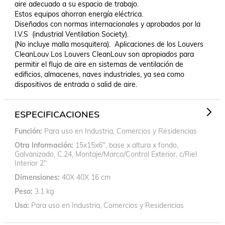
aire adecuado a su espacio de trabajo.

Estos equipos ahorran energía eléctrica.

Diseñados con normas internacionales y aprobados por la 
I.V.S  (industrial Ventilation Society).

(No incluye malla mosquitera).  Aplicaciones de los Louvers 
CleanLouv Los Louvers CleanLouv son apropiados para 
permitir el flujo de aire en sistemas de ventilación de 
edificios, almacenes, naves industriales, ya sea como 
dispositivos de entrada o salid de aire.
ESPECIFICACIONES
Función
Para uso en Industria, Comercios y Residencias
Otra Información
15x15x6", base x altura x fondo,
Galvanizado, C.24, Montaje/Marco/Control Exterior, c/Riel
Interior 2"
Dimensiones
40X 40X 16 cm
Peso
3.1 kg
Uso
Para uso en Industria, Comercios y Residencias