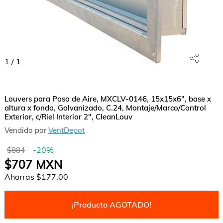
1
/
1
Louvers para Paso de Aire, MXCLV-0146, 15x15x6", base x
altura x fondo, Galvanizado, C.24, Montaje/Marco/Control
Exterior, c/Riel Interior 2", CleanLouv
Vendido por
VentDepot
-
20
%
$884
$707
MXN
Ahorras
$177.00
¡Producto AGOTADO!