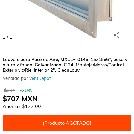
1
/
1
Louvers para Paso de Aire, MXCLV-0146, 15x15x6", base x
altura x fondo, Galvanizado, C.24, Montaje/Marco/Control
Exterior, c/Riel Interior 2", CleanLouv
Vendido por
VentDepot
-
20
%
$884
$707
MXN
Ahorras
$177.00
¡Producto AGOTADO!