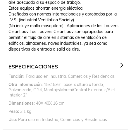
aire adecuado a su espacio de trabajo.

Estos equipos ahorran energía eléctrica.

Diseñados con normas internacionales y aprobados por la 
I.V.S  (industrial Ventilation Society).

(No incluye malla mosquitera).  Aplicaciones de los Louvers 
CleanLouv Los Louvers CleanLouv son apropiados para 
permitir el flujo de aire en sistemas de ventilación de 
edificios, almacenes, naves industriales, ya sea como 
dispositivos de entrada o salid de aire.
ESPECIFICACIONES
Función
Para uso en Industria, Comercios y Residencias
Otra Información
15x15x6", base x altura x fondo,
Galvanizado, C.24, Montaje/Marco/Control Exterior, c/Riel
Interior 2"
Dimensiones
40X 40X 16 cm
Peso
3.1 kg
Uso
Para uso en Industria, Comercios y Residencias