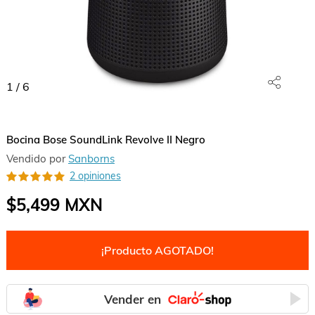
1
/
6
Bocina Bose SoundLink Revolve II Negro
Vendido por
Sanborns
2 opiniones
$5,499
MXN
¡Producto AGOTADO!
Vender en