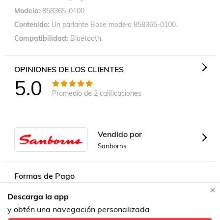
Modelo
858365-0100
Contenido
Un parlante Bose modelo 858365-0100.
Compatibilidad
Bluetooth.
OPINIONES DE LOS CLIENTES
5.0
Promedio de
2
calificaciones
Vendido por
Sanborns
Formas de Pago
Descarga la app
Contacta a un vendedor!
y obtén una navegación personalizada