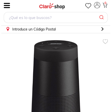
Bocina Bose SoundLink Revolve II Negro
0
.
Introduce un Código Postal