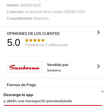
Modelo
858365-0100
Contenido
Un parlante Bose modelo 858365-0100.
Compatibilidad
Bluetooth.
OPINIONES DE LOS CLIENTES
5.0
Promedio de
2
calificaciones
Vendido por
Sanborns
Formas de Pago
Descarga la app
Contacta a un vendedor!
y obtén una navegación personalizada