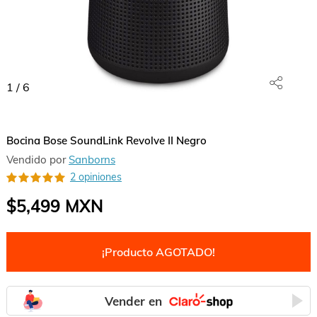
1
/
6
Bocina Bose SoundLink Revolve II Negro
Vendido por
Sanborns
2 opiniones
$5,499
MXN
¡Producto AGOTADO!
Vender en