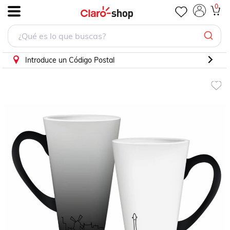
TAZA PERSONALIZADA PARIS MODELO CONICA MAGICA 
0
.
Introduce un Código Postal