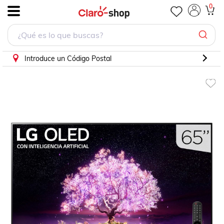
Pantalla LG OLED TV AI ThinQ 4K 65 pulgadas OLED65C1
0
.
Introduce un Código Postal