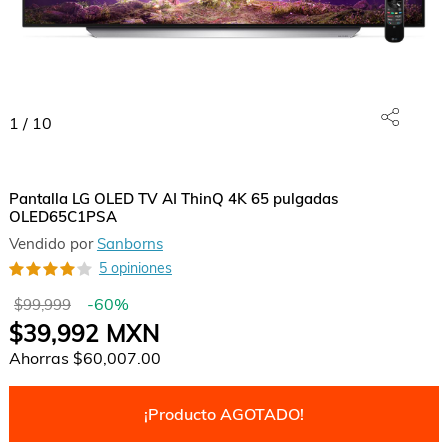
1
/
10
Pantalla LG OLED TV AI ThinQ 4K 65 pulgadas
OLED65C1PSA
Vendido por
Sanborns
5 opiniones
-
60
%
$99,999
$39,992
MXN
Ahorras
$60,007.00
¡Producto AGOTADO!