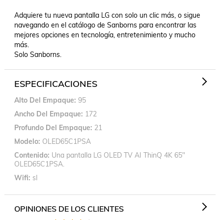
Adquiere tu nueva pantalla LG con solo un clic más, o sigue 
navegando en el catálogo de Sanborns para encontrar las 
mejores opciones en tecnología, entretenimiento y mucho 
más. 

Solo Sanborns.
ESPECIFICACIONES
Alto Del Empaque
95
Ancho Del Empaque
172
Profundo Del Empaque
21
Modelo
OLED65C1PSA
Contenido
Una pantalla LG OLED TV AI ThinQ 4K 65"
OLED65C1PSA.
Wifi
sI
OPINIONES DE LOS CLIENTES