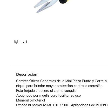
Libros, revistas y comics
Películas, series de tv y música
Otras categorías
Bebidas
Súpermercado
Farmacia
1
/
1
Descripción
Características Generales de la Mini Pinza Punta y Corte M
níquel para brindar mayor protección contra la corrosión 

Esta forjada en acero al cromo vanadio 

Accionada por muelle para facilitar su uso 

Maneral bimaterial 

Excede la norma ASME B107 500   Aplicaciones de la Mini P