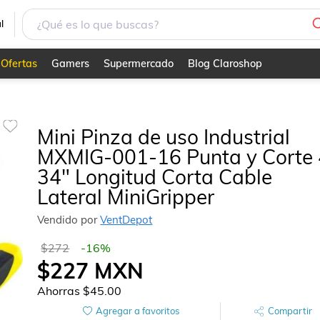
 34" Longitud Corta Cable Lateral MiniGripper
l
Ofertas
Gamers
Supermercado
Blog Claroshop
Mini Pinza de uso Industrial
MXMIG-001-16 Punta y Corte 
34" Longitud Corta Cable
Lateral MiniGripper
Vendido por
VentDepot
$272
-
16
%
$227
MXN
Ahorras
$45.00
Agregar a favoritos
Compartir