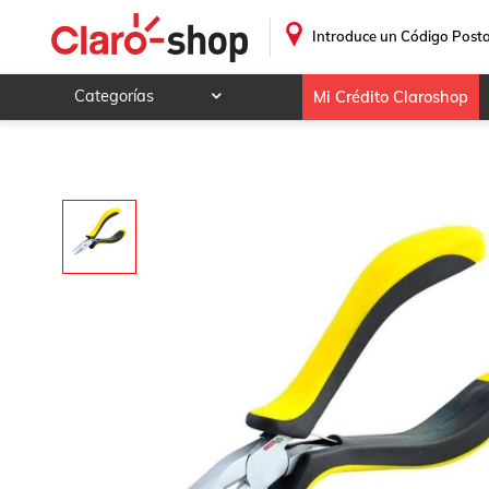
Mini Pinza de uso Industrial MXMIG-001-16 Punta y Corte 4
.
Introduce un Código Posta
Categorías
Mi Crédito Claroshop
Celulares y telefonía
Electrónica y tecnología
Videojuegos
Hogar y jardín
Deportes y ocio
Animales y mascotas
Ferretería y autos
Ropa, calzado y accesorios
Mamá y bebé
Salud, belleza y cuidado personal
Joyería y relojes
Juegos y juguetes