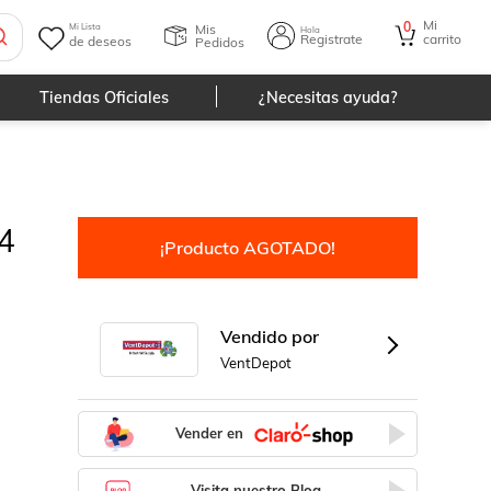
Mi
0
Mis
Mi Lista
Hola
Registrate
carrito
de deseos
Pedidos
Tiendas Oficiales
¿Necesitas ayuda?
4
¡Producto AGOTADO!
Vendido por
VentDepot
Vender en
Visita nuestro Blog