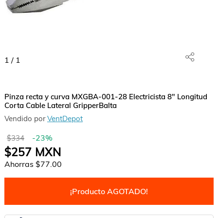
1
/
1
Pinza recta y curva MXGBA-001-28 Electricista 8" Longitud
Corta Cable Lateral GripperBalta
Vendido por
VentDepot
-
23
%
$334
$257
MXN
Ahorras
$77.00
¡Producto AGOTADO!