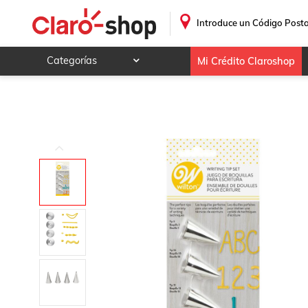
Juego De 4 Duyas Para Escritura Wilton De Acero Inoxidabl
.
Introduce un Código Posta
Categorías
Mi Crédito Claroshop
Celulares y telefonía
Electrónica y tecnología
Videojuegos
Hogar y jardín
Deportes y ocio
Animales y mascotas
Ferretería y autos
Ropa, calzado y accesorios
Mamá y bebé
Salud, belleza y cuidado personal
Joyería y relojes
Juegos y juguetes