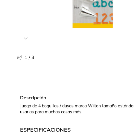
Libros, revistas y comics
Películas, series de tv y música
Otras categorías
Bebidas
Súpermercado
Farmacia
1
/
3
Descripción
Juego de 4 boquillas / duyas marca Wilton tamaño estándar (
usarlas para muchas cosas más:
ESPECIFICACIONES