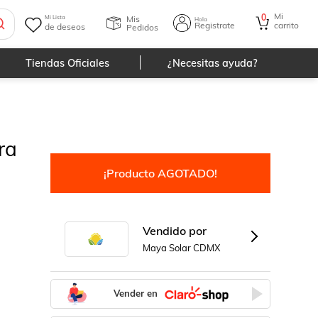
Mi
0
Mis
Mi Lista
Hola
Registrate
carrito
de deseos
Pedidos
Tiendas Oficiales
¿Necesitas ayuda?
ra
¡Producto AGOTADO!
Vendido por
Maya Solar CDMX
Vender en