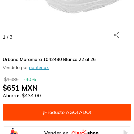
1
/
3
Urbano Moramora 1042490 Blanco 22 al 26
Vendido por
panteriux
-
40
%
$1,085
$651
MXN
Ahorras
$434.00
¡Producto AGOTADO!
Vender en