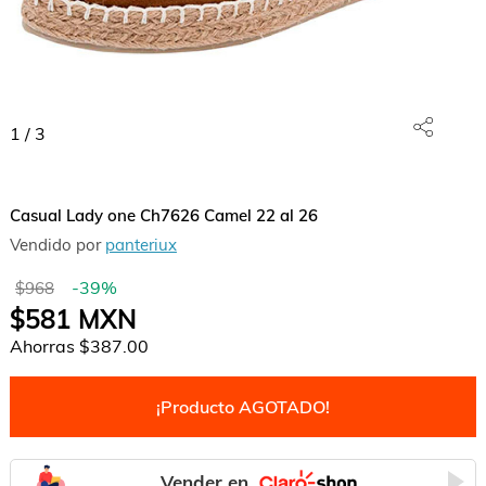
1
/
3
Casual Lady one Ch7626 Camel 22 al 26
Vendido por
panteriux
-
39
%
$968
$581
MXN
Ahorras
$387.00
¡Producto AGOTADO!
Vender en