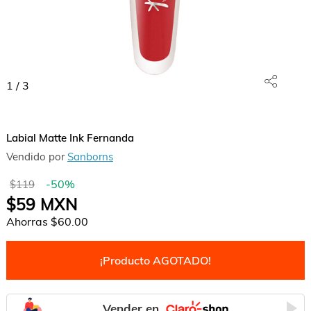
1
/
3
Labial Matte Ink Fernanda
Vendido por
Sanborns
-
50
%
$119
$59
MXN
Ahorras
$60.00
¡Producto AGOTADO!
Vender en