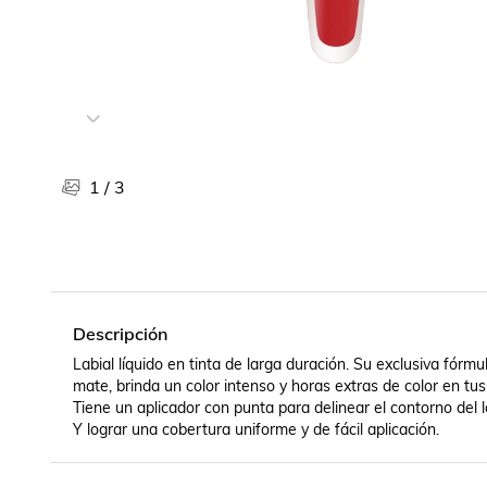
Libros, revistas y comics
Películas, series de tv y música
Otras categorías
Bebidas
Súpermercado
Farmacia
1
/
3
Descripción
Labial líquido en tinta de larga duración. Su exclusiva fó
mate, brinda un color intenso y horas extras de color en tus 
Tiene un aplicador con punta para delinear el contorno del la
Y lograr una cobertura uniforme y de fácil aplicación.