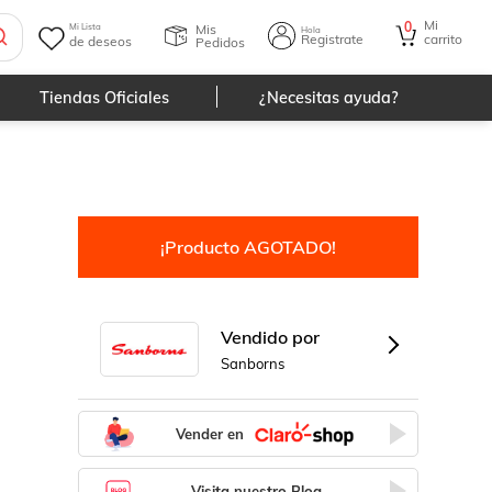
Mi
0
Mis
Mi Lista
Hola
Registrate
carrito
de deseos
Pedidos
Tiendas Oficiales
¿Necesitas ayuda?
¡Producto AGOTADO!
Vendido por
Sanborns
Vender en
Visita nuestro Blog