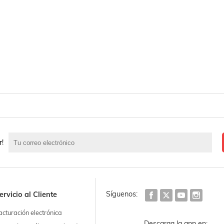
r!
Síguenos:
ervicio al Cliente
acturación electrónica
Descarga la app en: