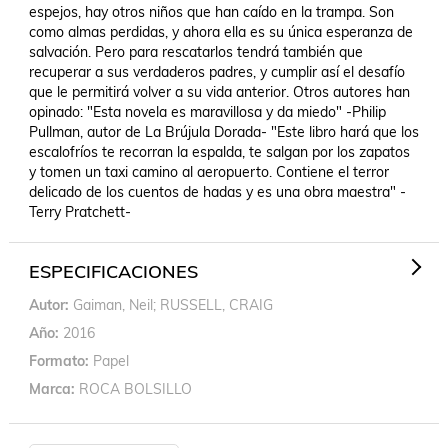
espejos, hay otros niños que han caído en la trampa. Son 
como almas perdidas, y ahora ella es su única esperanza de 
salvación. Pero para rescatarlos tendrá también que 
recuperar a sus verdaderos padres, y cumplir así el desafío 
que le permitirá volver a su vida anterior. Otros autores han 
opinado: "Esta novela es maravillosa y da miedo" -Philip 
Pullman, autor de La Brújula Dorada- "Este libro hará que los 
escalofríos te recorran la espalda, te salgan por los zapatos 
y tomen un taxi camino al aeropuerto. Contiene el terror 
delicado de los cuentos de hadas y es una obra maestra" -
Terry Pratchett-
ESPECIFICACIONES
Autor
Gaiman, Neil; RUSSELL, CRAIG
Año
2016
Formato
Papel
Marca
ROCA BOLSILLO