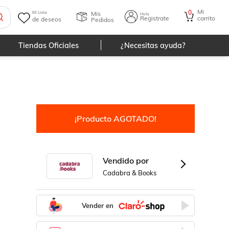
Mi
0
Mis
Mi Lista
Hola
Registrate
carrito
de deseos
Pedidos
Tiendas Oficiales
¿Necesitas ayuda?
d
¡Producto AGOTADO!
Vendido por
Cadabra & Books
Vender en