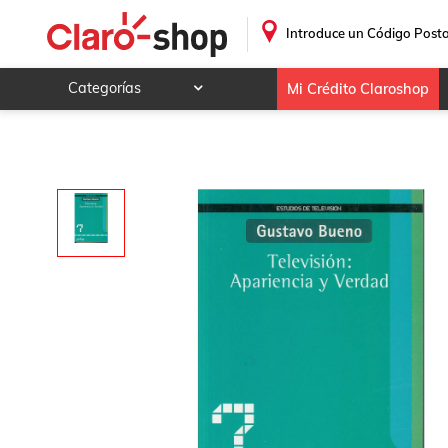
Televisión: apariencia y verdad
.
Introduce un Código Posta
Categorías
Mi Crédito Claroshop
Celulares y telefonía
Electrónica y tecnología
Videojuegos
Hogar y jardín
Deportes y ocio
Animales y mascotas
Ferretería y autos
Ropa, calzado y accesorios
Mamá y bebé
Salud, belleza y cuidado personal
Joyería y relojes
Juegos y juguetes