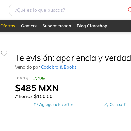
l
Ofertas
Gamers
Supermercado
Blog Claroshop
Televisión: apariencia y verda
Vendido por
Cadabra & Books
$635
-
23
%
$485
MXN
Ahorras
$150.00
Agregar a favoritos
Compartir