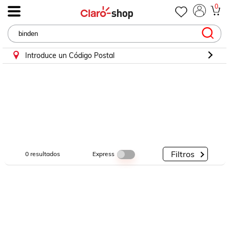
0
.
Por
Por
Por
Categorías
Descuento
Marcas
Introduce un Código Postal
Filtros
Express
0
resultados