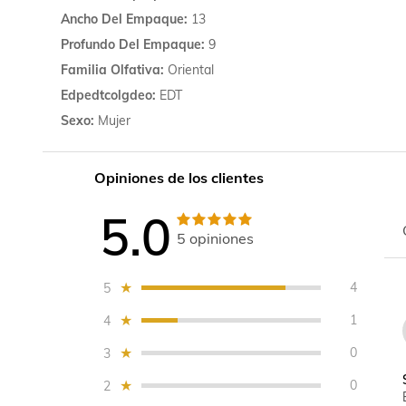
Ancho Del Empaque
13
Profundo Del Empaque
9
Familia Olfativa
Oriental
Edpedtcolgdeo
EDT
Sexo
Mujer
Opiniones de los clientes
5.0
5
opiniones
4
5
1
4
0
3
0
2