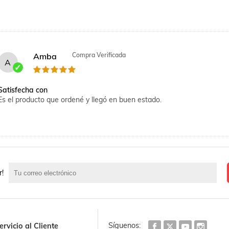
Amba
Compra Verificada
A
Satisfecha con
Es el producto que ordené y llegó en buen estado.
Elen
Compra Verificada
E
r!
Aroma dulce y juvenil
Rico aroma
Síguenos:
ervicio al Cliente