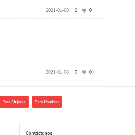
2021-01-08
0
0
2021-01-08
0
0
Para Mujeres
Para Hombres
Contáctanos
2021-01-08
0
0