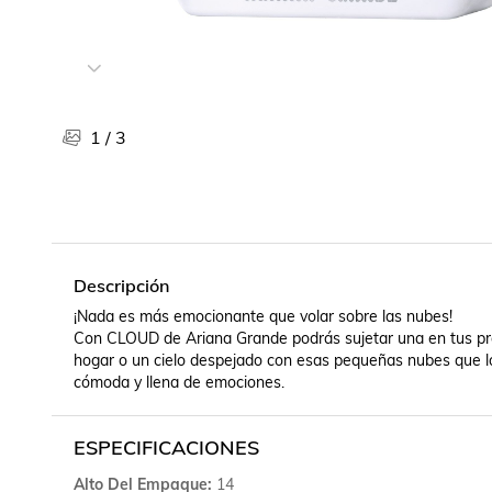
Libros, revistas y comics
Películas, series de tv y música
Otras categorías
Bebidas
Súpermercado
1
/
3
Farmacia
Descripción
¡Nada es más emocionante que volar sobre las nubes!

Con CLOUD de Ariana Grande podrás sujetar una en tus pro
hogar o un cielo despejado con esas pequeñas nubes que l
cómoda y llena de emociones.
ESPECIFICACIONES
Alto Del Empaque
14