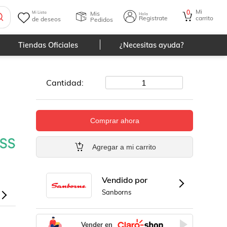
Mi
0
Mis
Mi Lista
Hola
Registrate
carrito
de deseos
Pedidos
Tiendas Oficiales
¿Necesitas ayuda?
Cantidad:
1
Comprar ahora
Agregar a mi carrito
Vendido por
Sanborns
Vender en