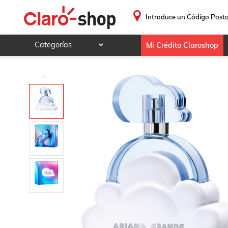
.
Introduce un Código Posta
Categorías
Mi Crédito Claroshop
Celulares y telefonía
Electrónica y tecnología
Videojuegos
Hogar y jardín
Deportes y ocio
Animales y mascotas
Ferretería y autos
Ropa, calzado y accesorios
Mamá y bebé
Salud, belleza y cuidado personal
Joyería y relojes
Juegos y juguetes