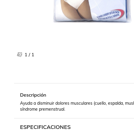
Libros, revistas y comics
Películas, series de tv y música
Otras categorías
Bebidas
Súpermercado
Farmacia
1
/
1
Descripción
Ayuda a disminuir dolores musculares (cuello, espalda, muslos
síndrome premenstrual.
ESPECIFICACIONES