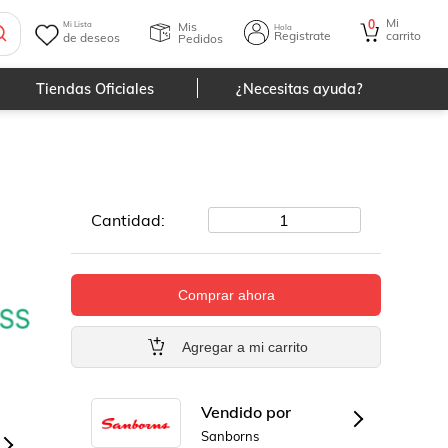
Mi
0
Mis
Mi Lista
Hola
Registrate
carrito
de deseos
Pedidos
Tiendas Oficiales
¿Necesitas ayuda?
Cantidad:
1
Comprar ahora
Agregar a mi carrito
Vendido por
Sanborns