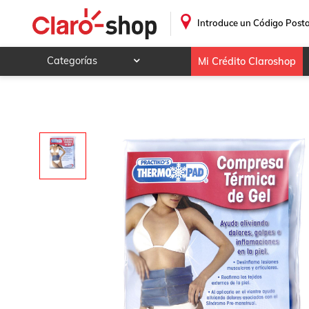
Almohadilla Térmica Thermo Pad
.
Introduce un Código Posta
Categorías
Mi Crédito Claroshop
Celulares y telefonía
Electrónica y tecnología
Videojuegos
Hogar y jardín
Deportes y ocio
Animales y mascotas
Ferretería y autos
Ropa, calzado y accesorios
Mamá y bebé
Salud, belleza y cuidado personal
Joyería y relojes
Juegos y juguetes