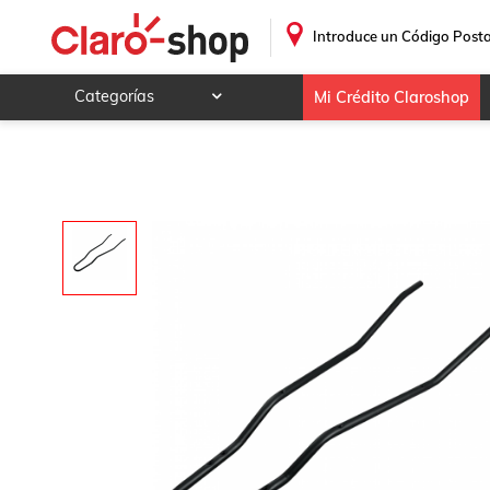
Bastidor Para Cerretilla Maxtool De 4.5, 5 y 6 ft
.
Introduce un Código Posta
Categorías
Mi Crédito Claroshop
Celulares y telefonía
Electrónica y tecnología
Videojuegos
Hogar y jardín
Deportes y ocio
Animales y mascotas
Ferretería y autos
Ropa, calzado y accesorios
Mamá y bebé
Salud, belleza y cuidado personal
Joyería y relojes
Juegos y juguetes