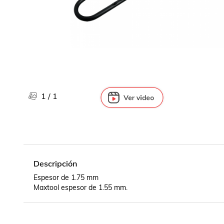
Libros, revistas y comics
Películas, series de tv y música
Otras categorías
Bebidas
Súpermercado
Farmacia
1
/
1
Descripción
Espesor de 1.75 mm

Maxtool espesor de 1.55 mm.