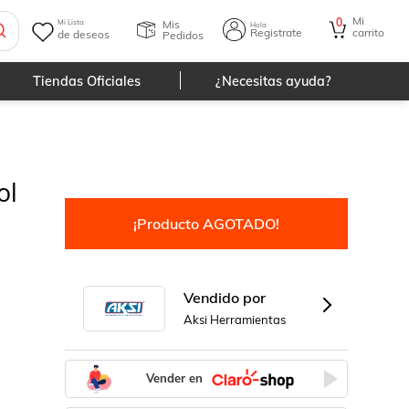
Mi
0
Mis
Mi Lista
Hola
Registrate
carrito
de deseos
Pedidos
Tiendas Oficiales
¿Necesitas ayuda?
ol
¡Producto AGOTADO!
Vendido por
Aksi Herramientas
Vender en