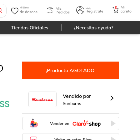
Mi
0
Mis
Mi Lista
Hola
Registrate
carrito
de deseos
Pedidos
Tiendas Oficiales
¿Necesitas ayuda?
D
¡Producto AGOTADO!
Vendido por
Sanborns
Vender en
Visita nuestro Blog