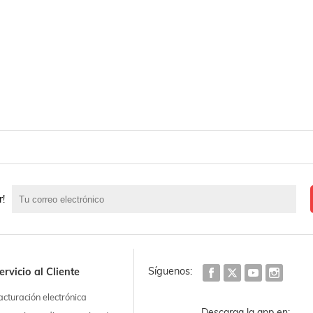
r!
Síguenos:
ervicio al Cliente
acturación electrónica
Descarga la app en: