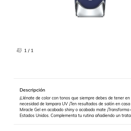
Libros, revistas y comics
Películas, series de tv y música
Otras categorías
Bebidas
Súpermercado
Farmacia
1
/
1
Descripción
¡Llénate de color con tonos que siempre debes de tener en tu
necesidad de lampara UV ¡Ten resultados de salón en casa h
Miracle Gel en acabado shiny o acabado mate ¡Transforma 
Estados Unidos. Complementa tu rutina añadiendo un tratam