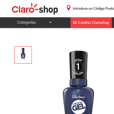
.
Introduce un Código Posta
Categorías
Mi Crédito Claroshop
Celulares y telefonía
Electrónica y tecnología
Videojuegos
Hogar y jardín
Deportes y ocio
Animales y mascotas
Ferretería y autos
Ropa, calzado y accesorios
Mamá y bebé
Salud, belleza y cuidado personal
Joyería y relojes
Juegos y juguetes