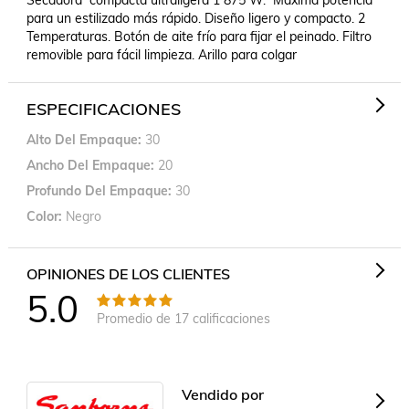
Secadora  compacta ultraligera 1 875 W.  Máxima potencia 
para un estilizado más rápido. Diseño ligero y compacto. 2 
Temperaturas. Botón de aite frío para fijar el peinado. Filtro 
removible para fácil limpieza. Arillo para colgar
ESPECIFICACIONES
Alto Del Empaque
30
Ancho Del Empaque
20
Profundo Del Empaque
30
Color
Negro
OPINIONES DE LOS CLIENTES
5.0
Promedio de
17
calificaciones
Vendido por