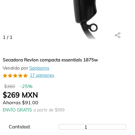
1
/
1
Secadora Revlon compacta essentials 1875w
Vendido por
Sanborns
17 opiniones
-
25
%
$360
$269
MXN
Ahorras
$91.00
ENVÍO GRATIS
a partir de $
999
Cantidad:
1