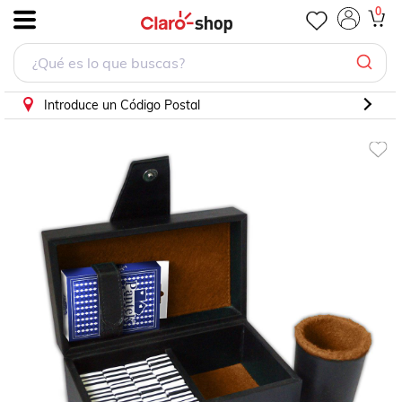
0
.
Introduce un Código Postal