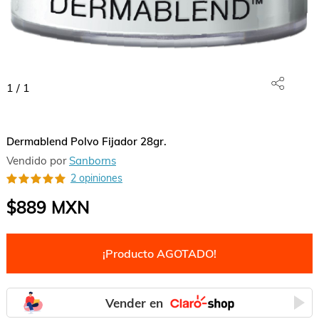
1
/
1
Dermablend Polvo Fijador 28gr.
Vendido por
Sanborns
2 opiniones
$889
MXN
¡Producto AGOTADO!
Vender en