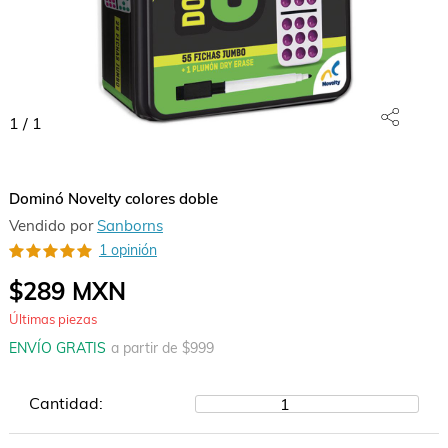
1
/
1
Dominó Novelty colores doble
Vendido por
Sanborns
1 opinión
$289
MXN
Últimas piezas
ENVÍO GRATIS
a partir de $
999
Cantidad:
1