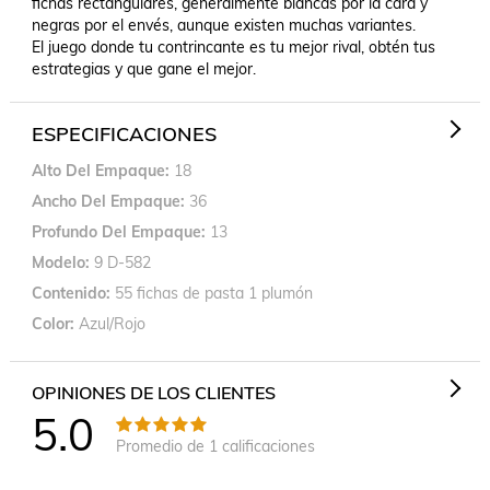
fichas rectangulares, generalmente blancas por la cara y 
negras por el envés, aunque existen muchas variantes.

El juego donde tu contrincante es tu mejor rival, obtén tus 
estrategias y que gane el mejor.
ESPECIFICACIONES
Alto Del Empaque
18
Ancho Del Empaque
36
Profundo Del Empaque
13
Modelo
9 D-582
Contenido
55 fichas de pasta 1 plumón
Color
Azul/Rojo
OPINIONES DE LOS CLIENTES
5.0
Promedio de
1
calificaciones