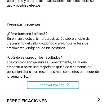
para usted y para recibir instrucciones correctas sobre su 
uso y posibles efectos.

Preguntas Frecuentes 

¿Cómo funciona Latisse®?

Su principio activo, bimatoprost, actúa sobre el ciclo de 
crecimiento del vello, ayudando a prolongar la fase de 
crecimiento (anágena) de las pestañas.

¿Cuándo se aprecian los resultados?

Los cambios son graduales. Generalmente, se puede 
empezar a notar una mejoría después de 8 semanas de 
aplicación diaria, con resultados más completos alrededor de 
la semana 16.

Continuar leyendo
¿Qué pasa si olvido una aplicación?

No duplique la dosis. Simplemente continúe con la aplicación 
programada a la noche siguiente. La constancia es clave.

ESPECIFICACIONES
¿Puedo usarlo en las pestañas inferiores?
