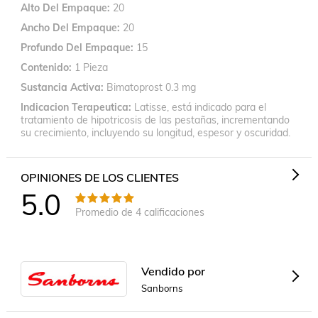
Alto Del Empaque
20
La indicación de uso es exclusivamente para la base de las 
pestañas superiores. No se debe aplicar en el ojo ni en el 
Ancho Del Empaque
20
párpado inferior.

Profundo Del Empaque
15
¿Necesito receta médica para comprarlo?

Contenido
1 Pieza
Sí, Latisse® es un medicamento ético y su venta requiere 
Sustancia Activa
Bimatoprost 0.3 mg
una receta médica. Es imprescindible la valoración de un 
Indicacion Terapeutica
Latisse, está indicado para el
profesional de la salud.
tratamiento de hipotricosis de las pestañas, incrementando
su crecimiento, incluyendo su longitud, espesor y oscuridad.
OPINIONES DE LOS CLIENTES
5.0
Promedio de
4
calificaciones
Vendido por
Sanborns