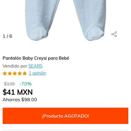
1
/
6
Pantalón Baby Creysi para Bebé
Vendido por
SEARS
1 opinión
-
70
%
$139
$41
MXN
Ahorras
$98.00
¡Producto AGOTADO!