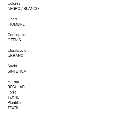
Colores

NEGRO / BLANCO

Linea

.HOMBRE

Conceptos

C.TENIS

Clasificación

URBANO

Suela

SINTETICA

Horma

REGULAR

Forro

TEXTIL

Plantilla
