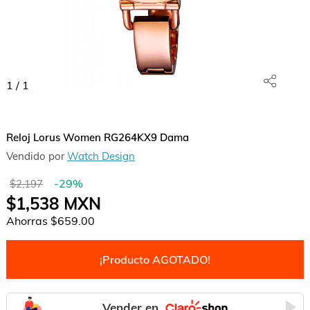
1
/
1
Reloj Lorus Women RG264KX9 Dama
Vendido por
Watch Design
-
29
%
$2,197
$1,538
MXN
Ahorras
$659.00
¡Producto AGOTADO!
Vender en