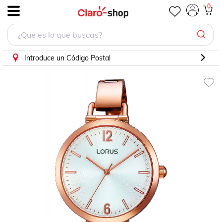
Reloj Lorus Women RG264KX9 Dama
0
.
Introduce un Código Postal