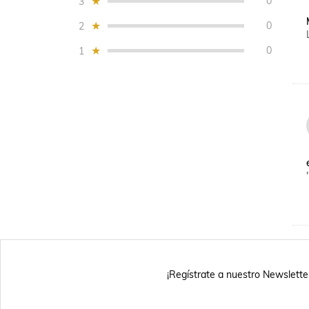
0
3
0
2
0
1
¡Regístrate a nuestro Newslette