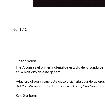
Libros, revistas y comics
Películas, series de tv y música
Otras categorías
Bebidas
Súpermercado
1
/
1
Farmacia
Descripción
The Album es el primer material de estudio de la banda d
en lo más alto de este género. 

Adquiere ahora mismo este disco y disfruta cuando quiera
Bet You Wanna (ft. Cardi B), Lovesick Girls y You Never Kno
Solo Sanborns.