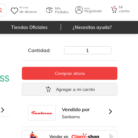
Mi
0
Mis
Mi Lista
Hola
Registrate
carrito
de deseos
Pedidos
Tiendas Oficiales
¿Necesitas ayuda?
Cantidad:
1
Comprar ahora
Agregar a mi carrito
Vendido por
Sanborns
Vender en