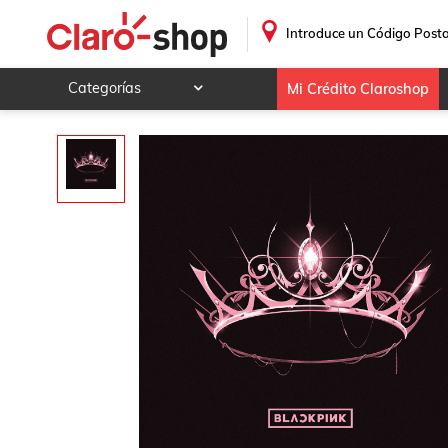
.
Introduce un Código Posta
Categorías
Mi Crédito Claroshop
Celulares y telefonía
Electrónica y tecnología
Videojuegos
Hogar y jardín
Deportes y ocio
Animales y mascotas
Ferretería y autos
Ropa, calzado y accesorios
Mamá y bebé
Salud, belleza y cuidado personal
Joyería y relojes
Juegos y juguetes