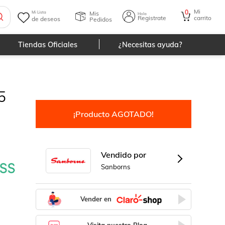
Mi
0
Mis
Mi Lista
Hola
Registrate
carrito
de deseos
Pedidos
Tiendas Oficiales
¿Necesitas ayuda?
5
¡Producto AGOTADO!
Vendido por
Sanborns
Vender en