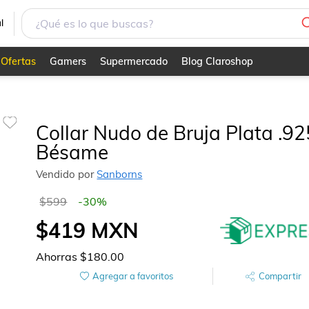
l
Ofertas
Gamers
Supermercado
Blog Claroshop
Collar Nudo de Bruja Plata .92
Bésame
Vendido por
Sanborns
$599
-
30
%
$419
MXN
Ahorras
$180.00
Agregar a favoritos
Compartir