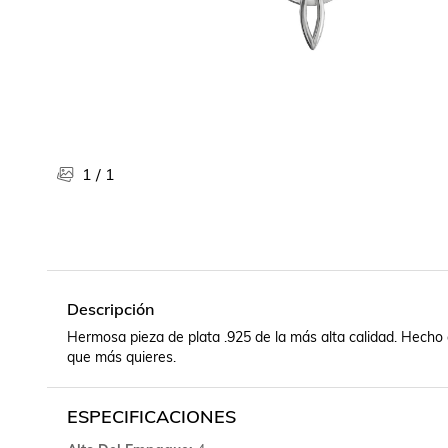
Libros, revistas y comics
Películas, series de tv y música
Otras categorías
Bebidas
Súpermercado
Farmacia
1
/
1
Descripción
Hermosa pieza de plata .925 de la más alta calidad. Hecho
que más quieres.
ESPECIFICACIONES