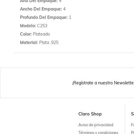
Alto Del Empaque
4
Ancho Del Empaque
4
Profundo Del Empaque
1
Modelo
C253
Color
Plateado
Material
Plata .925
¡Regístrate a nuestro Newslette
Claro Shop
S
Aviso de privacidad
F
Términos y condiciones
P