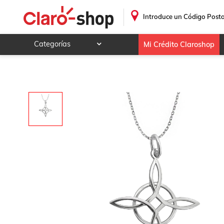
Collar Nudo de Bruja Plata .925 Bésame
.
Introduce un Código Posta
Categorías
Mi Crédito Claroshop
Celulares y telefonía
Electrónica y tecnología
Videojuegos
Hogar y jardín
Deportes y ocio
Animales y mascotas
Ferretería y autos
Ropa, calzado y accesorios
Mamá y bebé
Salud, belleza y cuidado personal
Joyería y relojes
Juegos y juguetes