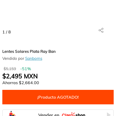
1
/
8
Lentes Solares Plata Ray Ban
Vendido por
Sanborns
-
51
%
$5,159
$2,495
MXN
Ahorras
$2,664.00
¡Producto AGOTADO!
Vender en