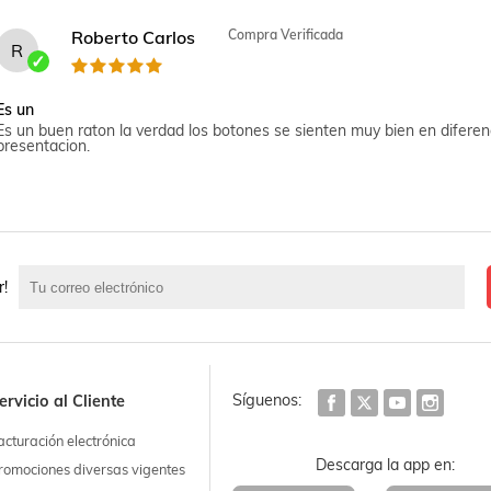
Roberto Carlos
Compra Verificada
R
Es un
Es un buen raton la verdad los botones se sienten muy bien en difere
presentacion.
María del Carmen
Compra Verificada
r!
M
Un producto
Un producto de calidad y que integra perfectamente con aura sync y 
Síguenos:
ervicio al Cliente
acturación electrónica
Descarga la app en:
romociones diversas vigentes