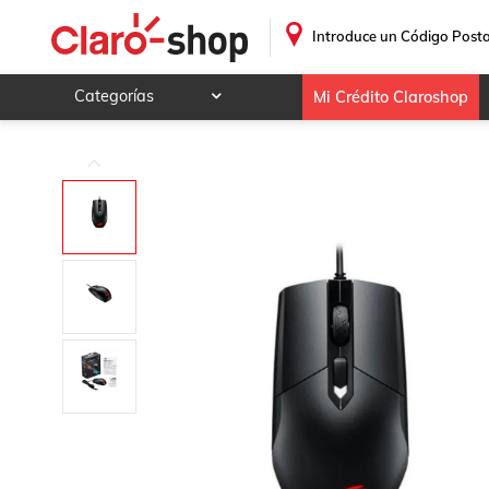
Mouse para gaming ROG Strix Impact
.
Introduce un Código Posta
Categorías
Mi Crédito Claroshop
Celulares y telefonía
Electrónica y tecnología
Videojuegos
Hogar y jardín
Deportes y ocio
Animales y mascotas
Ferretería y autos
Ropa, calzado y accesorios
Mamá y bebé
Salud, belleza y cuidado personal
Joyería y relojes
Juegos y juguetes