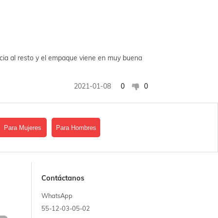
ncia al resto y el empaque viene en muy buena
2021-01-08
0
0
Para Mujeres
Para Hombres
tu equipo gamer asus
Contáctanos
2021-01-08
0
0
WhatsApp
55-12-03-05-02