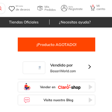
Mi
0
Mis
Mi Lista
Hola
Registrate
carrito
de deseos
Pedidos
Tiendas Oficiales
¿Necesitas ayuda?
¡Producto AGOTADO!
Vendido por
BasariWorld.com
Vender en
Visita nuestro Blog