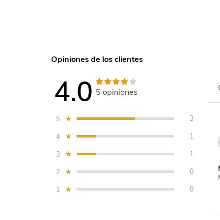
Opiniones de los clientes
4.0
5
opiniones
3
5
1
4
1
3
0
2
0
1