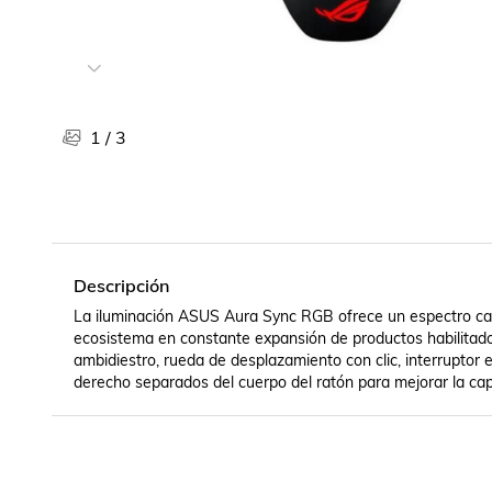
Libros, revistas y comics
Películas, series de tv y música
Otras categorías
Bebidas
Súpermercado
1
/
3
Farmacia
Descripción
La iluminación ASUS Aura Sync RGB ofrece un espectro casi i
ecosistema en constante expansión de productos habilitad
ambidiestro, rueda de desplazamiento con clic, interruptor 