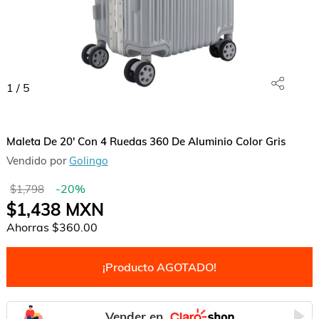
1
/
5
Maleta De 20' Con 4 Ruedas 360 De Aluminio Color Gris
Vendido por
Golingo
-
20
%
$1,798
$1,438
MXN
Ahorras
$360.00
¡Producto AGOTADO!
Vender en