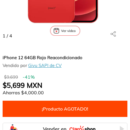
1
/
4
iPhone 12 64GB Rojo Reacondicionado
Vendido por
Givu SAPI de CV
-
41
%
$9,699
$5,699
MXN
Ahorras
$4,000.00
¡Producto AGOTADO!
Vender en