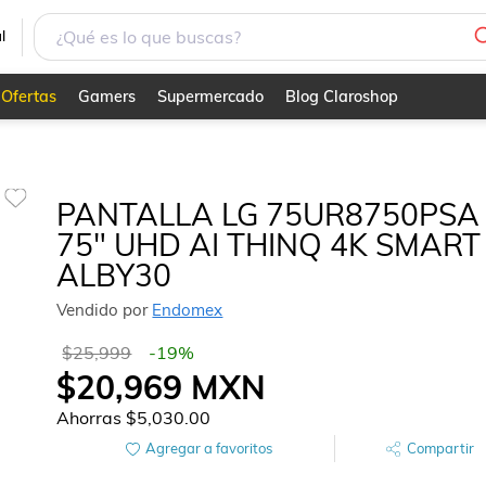
l
Ofertas
Gamers
Supermercado
Blog Claroshop
PANTALLA LG 75UR8750PSA
75" UHD AI THINQ 4K SMART
ALBY30
Vendido por
Endomex
$25,999
-
19
%
$20,969
MXN
Ahorras
$5,030.00
Agregar a favoritos
Compartir