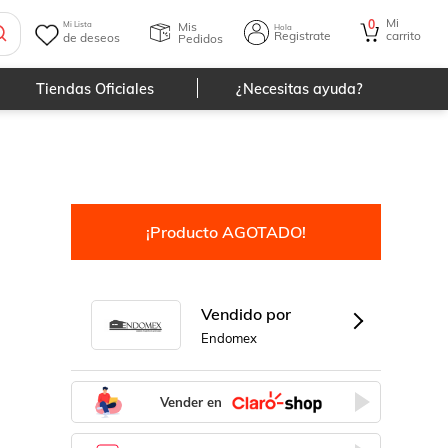
Mi
0
Mis
Mi Lista
Hola
Registrate
carrito
de deseos
Pedidos
Tiendas Oficiales
¿Necesitas ayuda?
¡Producto AGOTADO!
Vendido por
Endomex
Vender en