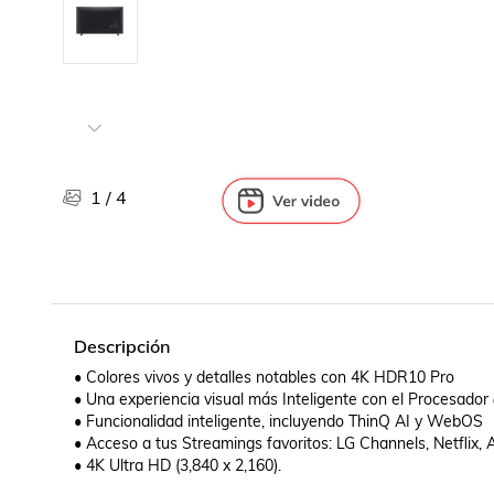
Libros, revistas y comics
Películas, series de tv y música
Otras categorías
Bebidas
Súpermercado
Farmacia
1
/
4
Descripción
• Colores vivos y detalles notables con 4K HDR10 Pro

• Una experiencia visual más Inteligente con el Procesador
• Funcionalidad inteligente, incluyendo ThinQ AI y WebOS

• Acceso a tus Streamings favoritos: LG Channels, Netflix, 
• 4K Ultra HD (3,840 x 2,160).