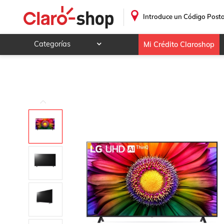
.
Introduce un Código Posta
Categorías
Mi Crédito Claroshop
Celulares y telefonía
Electrónica y tecnología
Videojuegos
Hogar y jardín
Deportes y ocio
Animales y mascotas
Ferretería y autos
Ropa, calzado y accesorios
Mamá y bebé
Salud, belleza y cuidado personal
Joyería y relojes
Juegos y juguetes