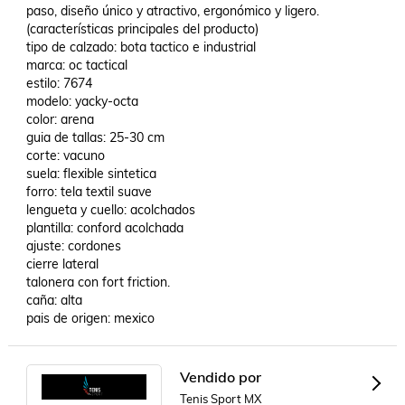
paso, diseño único y atractivo, ergonómico y ligero.

(características principales del producto)

tipo de calzado: bota tactico e industrial 

marca: oc tactical

estilo: 7674

modelo: yacky-octa

color: arena

guia de tallas: 25-30 cm 

corte: vacuno

suela: flexible sintetica

forro: tela textil suave 

lengueta y cuello: acolchados 

plantilla: conford acolchada

ajuste: cordones 

cierre lateral

talonera con fort friction. 

caña: alta 

pais de origen: mexico
Vendido por
Tenis Sport MX