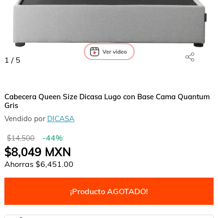
1
/
5
Cabecera Queen Size Dicasa Lugo con Base Cama Quantum
Gris
Vendido por
DICASA
-
44
%
$14,500
$8,049
MXN
Ahorras
$6,451.00
¡Producto AGOTADO!