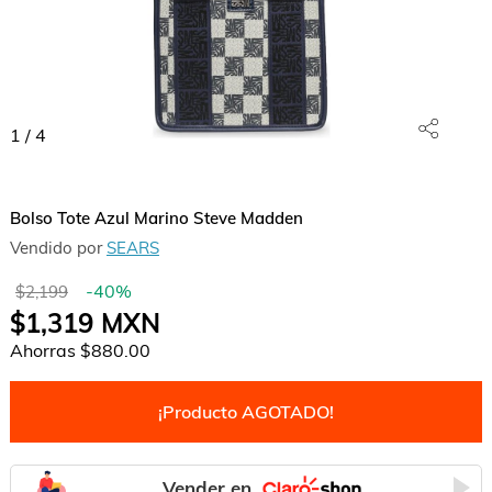
1
/
4
Bolso Tote Azul Marino Steve Madden
Vendido por
SEARS
-
40
%
$2,199
$1,319
MXN
Ahorras
$880.00
¡Producto AGOTADO!
Vender en